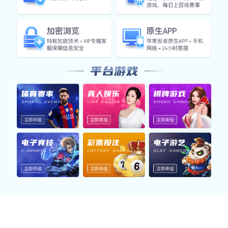
力。这种情况促使他开始思考自己的未来，以及是否
应该寻求新的机会。
正是在这样的背景下，拉什福德开始关注巴萨这支西
甲豪门。他认为巴萨拥有丰富的历史和独特的足球哲
学，这对于他的职业生涯将是一个全新的发展平台。
因此，在考虑未来时，他更加倾向于加盟巴萨，而非
继续留在状态起伏不定的曼联。
2、对巴萨文化的向往
作为世界足球史上最成功的俱乐部之一，巴萨以其独
特的文化和风格吸引着众多年轻球员。在拉什福德看
来，巴萨不仅仅是一支球队，更是一种理念和追求。
他非常欣赏巴萨强调团队合作与传控打法，这与他的
个人风格十分契合。