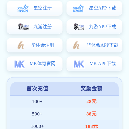
TA球员调查揭晓谁将夺冠雷
霆领先马刺绿军紧随其后
2026-05-27 03:47
66 次阅读
首页
/
体育报道
随着NBA赛季的深入，球迷们对于各队夺冠前景的关
注日益增加。近日，TA球员调查结果揭晓，雷霆队被
众多球员看好成为今年的冠军热门，而马刺和凯尔特
人紧随其后。这一调查不仅反映了当前球队状态，还
展现了联盟中各支球队之间的竞争态势。本文将从四
个方面对这一调查结果进行深入分析，包括雷霆队的
实力与优势、马刺的韧性与经验、凯尔特人的团队配
合以及其他潜在竞争者的影响，以期全面理解本赛季