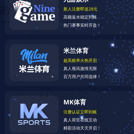
埃文特纳分析若
本篇文章将深入探讨
图姆与布朗互换所带
们可以更清晰地了解
较、团队化学反应、