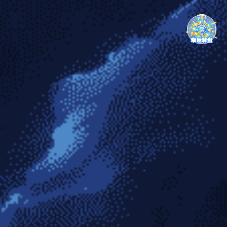
布朗虽有着优秀的身体
员的配合训练。在这一
果原本以某种方式运作
根据实时反馈进行及时
若塔图姆与布朗分别代
候心理波动较大。如果
有可能受到限制；相