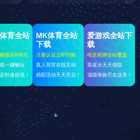
出色的得分能力和灵活
更加注重防守，身体素
地吸引防守并创造机会
现来帮助球队。他们各
担起主要得分手的角
个人能力寻找空位，而
的战术部署和比赛策