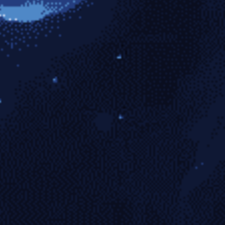
会重回巅峰之路，这
上一篇：
古德温全能表现助球队逆转11助攻…
延伸阅读
1.
巴萨即将签下B席与马竞争夺战进入最后阶
2026-06-30