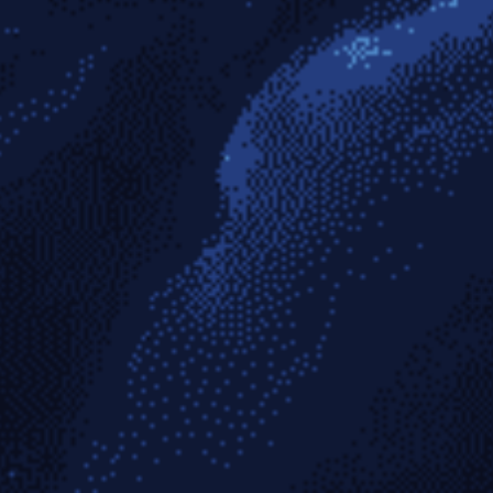
的若塔图姆去担当辅助角色，则他是否愿意接受这样的转变也是
人职业发展，也直接关系到全队士气，因此不可忽视。
新职责下所面临的新挑战，也会促使双方提升自身心理素质，更
，并克服初期的不安定感，那么这次交换或许能为绿军带来积极
。
关于若塔图姆与布朗互换对凯尔特人队东部排名及晋级影響的分
反应，到战术执行能力和心理素质，每一个方面都深刻揭示了这
是一场关于两个明星球员身份转换的小实验，更是一项关于如何
如何，此次人员调动必然会引发广泛关注，为凯尔特人在接下来
我们将在实际比赛中看到这些变化如何塑造绿军未来的发展轨迹